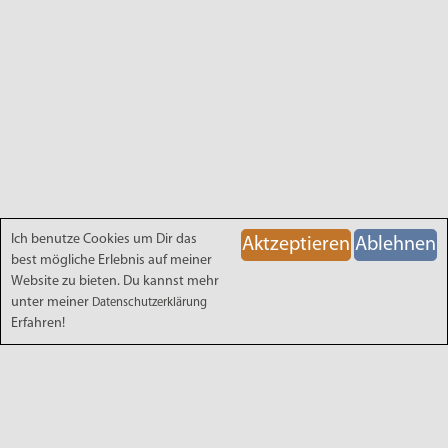
Ich benutze Cookies um Dir das
Aktzeptieren
Ablehnen
Kontaktdaten
best mögliche Erlebnis auf meiner
Website zu bieten. Du kannst mehr
04423 7069994
unter meiner
Datenschutzerklärung
kontakt@hannavonbrocken.de
Erfahren!
Standorte
Jever
Schortens
Social Media Links